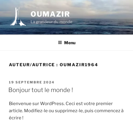
Aller
au
OUMAZIR
contenu
La grandeur du monde
principal
Menu
AUTEUR/AUTRICE :
OUMAZIR1964
PUBLIÉ
19 SEPTEMBRE 2024
LE
Bonjour tout le monde !
Bienvenue sur WordPress. Ceci est votre premier
article. Modifiez-le ou supprimez-le, puis commencez à
écrire !