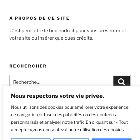
À PROPOS DE CE SITE
C’est peut-être le bon endroit pour vous présenter et
votre site ou insérer quelques crédits.
RECHERCHER
Recherche
Recher
pour
:
Nous respectons votre vie privée.
Nous utilisons des cookies pour améliorer votre expérience
de navigation,diffuser des publicités ou des contenus
Yelp
Facebook
Twitter
Instagram
E-
personnalisés et analyser notre trafic.En cliquant sur « Tout
mail
accepter »,vous consentez à notre utilisation des cookies.
Politique de confidentialité
Fièrement propulsé par